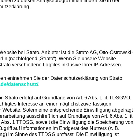
mationen zu diesen Analyseprogrammen finden Sie in der
utzerklärung.
ebsite bei Strato. Anbieter ist die Strato AG, Otto-Ostrowski-
rlin (nachfolgend „Strato“). Wenn Sie unsere Website
trato verschiedene Logfiles inklusive Ihrer IP-Adressen.
nen entnehmen Sie der Datenschutzerklärung von Strato:
o.de/datenschutz/
.
Strato erfolgt auf Grundlage von Art. 6 Abs. 1 lit. f DSGVO.
htigtes Interesse an einer möglichst zuverlässigen
r Website. Sofern eine entsprechende Einwilligung abgefragt
Verarbeitung ausschließlich auf Grundlage von Art. 6 Abs. 1 lit.
Abs. 1 TTDSG, soweit die Einwilligung die Speicherung von
griff auf Informationen im Endgerät des Nutzers (z. B.
ing) im Sinne des TTDSG umfasst. Die Einwilligung ist