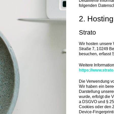
Detaillierte Infor
folgenden Datensch
2. Hosting
Strato
Wir hosten unsere W
Straße 7, 10249 Be
besuchen, erfasst S
Weitere Informatio
https://www.strat
Die Verwendung von 
Wir haben ein berec
Darstellung unsere
wurde, erfolgt die 
a DSGVO und § 25 
Cookies oder den Zu
Device-Fingerprint