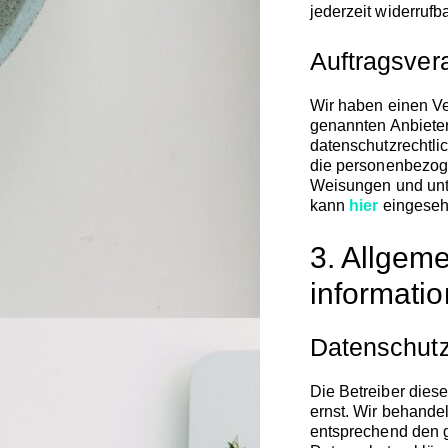
jederzeit widerrufba
Auftragsver
Wir haben einen Ve
genannten Anbiete
datenschutzrechtli
die personenbezog
Weisungen und un
kann
hier
eingeseh
3. Allgeme
informati
Datenschut
Die Betreiber dies
ernst. Wir behande
entsprechend den g