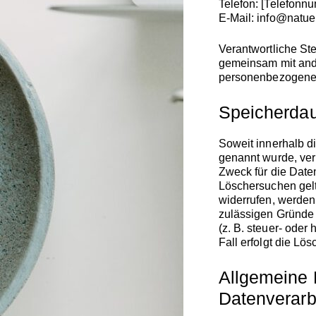
Telefon: [Telefonnu
E-Mail: info@natue
Verantwortliche Stel
gemeinsam mit ande
personenbezogenen 
Speicherda
Soweit innerhalb d
genannt wurde, ver
Zweck für die Daten
Löschersuchen gelt
widerrufen, werden 
zulässigen Gründe
(z. B. steuer- oder
Fall erfolgt die Lö
Allgemeine 
Datenverarb