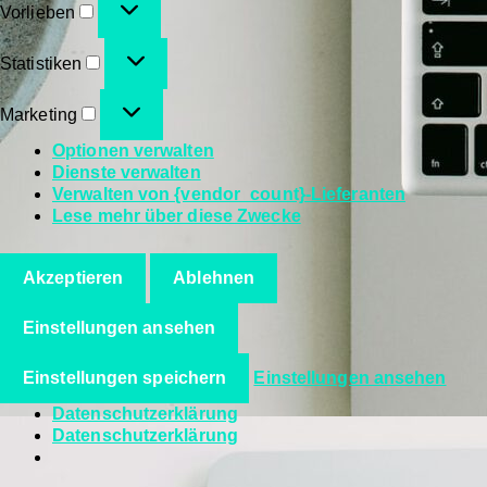
Vorlieben
Statistiken
Marketing
Optionen verwalten
Dienste verwalten
Verwalten von {vendor_count}-Lieferanten
Lese mehr über diese Zwecke
Akzeptieren
Ablehnen
Einstellungen ansehen
Einstellungen speichern
Einstellungen ansehen
Datenschutzerklärung
Datenschutzerklärung