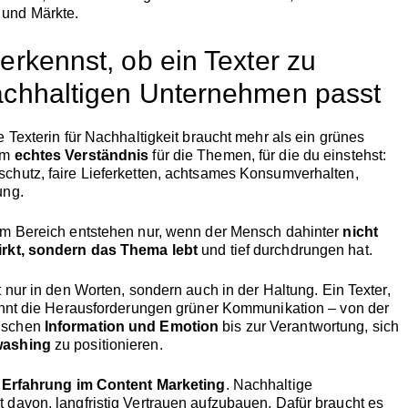
n
und
Märkte.
u
erkennst,
ob
ein
Texter
zu
achhaltigen
Unternehmen
passt
ne
Texterin
für
Nachhaltigkeit
braucht
mehr
als
ein
grünes
um
echtes
Verständnis
für
die
Themen,
für
die
du
einstehst:
schutz,
faire
Lieferketten,
achtsames
Konsumverhalten,
ung.
em
Bereich
entstehen
nur,
wenn
der
Mensch
dahinter
nicht
irkt,
sondern
das
Thema
lebt
und
tief
durchdrungen
hat.
t
nur
in
den
Worten,
sondern
auch
in
der
Haltung.
Ein
Texter,
nnt
die
Herausforderungen
grüner
Kommunikation –
von
der
ischen
Information
und
Emotion
bis
zur
Verantwortung,
sich
washing
zu
positionieren.
:
Erfahrung
im
Content
Marketing
.
Nachhaltige
bt
davon,
langfristig
Vertrauen
aufzubauen.
Dafür
braucht
es