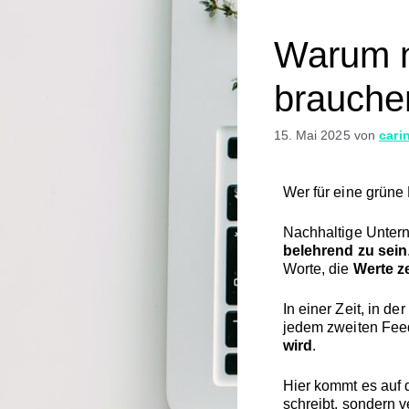
Warum n
brauche
15. Mai 2025
von
cari
Wer
für
eine
grüne
Nachhaltige
Unter
belehrend
zu
sein
Worte,
die
Werte
z
In
einer
Zeit,
in
der
jedem
zweiten
Fe
wird
.
Hier
kommt
es
auf
schreibt,
sondern
v