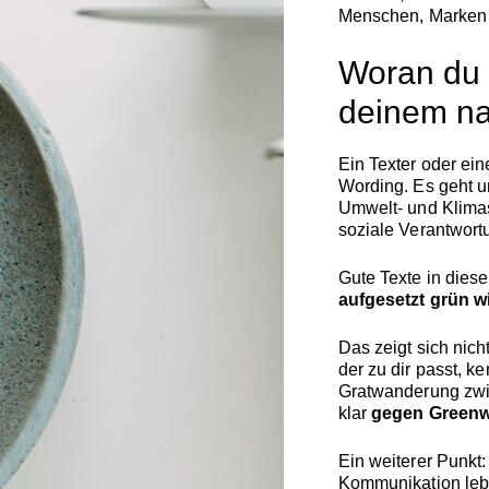
Menschen,
Marke
Woran
d
deinem
n
Ein
Texter
oder
ei
Wording.
Es
geht
Umwelt-
und
Klima
soziale
Verantwort
Gute
Texte
in
dies
aufgesetzt
grün
w
Das
zeigt
sich
nich
der
zu
dir
passt,
ke
Gratwanderung
zw
klar
gegen
Green
Ein
weiterer
Punkt
Kommunikation
le