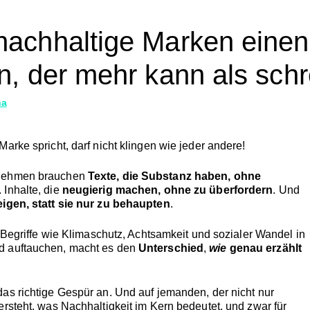
achhaltige Marken einen
n, der mehr kann als sch
na
Marke
spricht,
darf
nicht
klingen
wie
jeder
andere!
nehmen
brauchen
Texte,
die
Substanz
haben,
ohne
.
Inhalte,
die
neugierig
machen,
ohne
zu
überfordern
.
Und
eigen,
statt
sie
nur
zu
behaupten
.
Begriffe
wie
Klimaschutz,
Achtsamkeit
und
sozialer
Wandel
in
ed
auftauchen,
macht
es
den
Unterschied
,
wie
genau
erzählt
das
richtige
Gespür
an.
Und
auf
jemanden,
der
nicht
nur
ersteht,
was
Nachhaltigkeit
im
Kern
bedeutet, und zwar
für